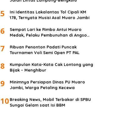
Jalan Lintas Lampung-Bengkulu
5
Ini Identitas Lakalantas Tol Cipali KM
178, Ternyata Musisi Asal Muaro Jambi
6
Sempat Lari ke Rimbo Antui Muaro
Medak, Pelaku Pembunuhan di Angso
Duo Diringkus
7
Ribuan Penonton Padati Puncak
Tournamen Voli Semi Open PT PAL
8
Kumpulan Kata-Kata Cak Lontong yang
Bijak – Menghibur
9
Minimnya Persiapan Dinas PU Muaro
Jambi, Warga Petaling Kecewa
10
Breaking News, Mobil Terbakar di SPBU
Sungai Gelam saat Isi BBM