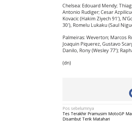
Chelsea: Edouard Mendy; Thiago
Antonio Rudiger; Cesar Azpilic
Kovacic (Hakim Ziyech 91′), N’G
30′), Romelu Lukaku (Saul Nigue
Palmeiras: Weverton; Marcos R
Joaquin Piquerez, Gustavo Scarp
Danilo, Rony (Wesley 77′); Raph
(dn)
N
Pos sebelumnya
Tes Terakhir Pramusim MotoGP Man
a
Disambut Terik Matahari
v