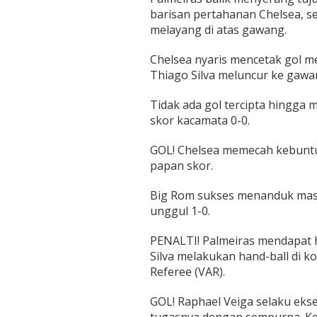
!
barisan pertahanan Chelsea, s
melayang di atas gawang.
Chelsea nyaris mencetak gol m
Thiago Silva meluncur ke gawang
Tidak ada gol tercipta hingga
skor kacamata 0-0.
GOL! Chelsea memecah kebuntu
papan skor.
Big Rom sukses menanduk masu
unggul 1-0.
PENALTI! Palmeiras mendapat h
Silva melakukan hand-ball di k
Referee (VAR).
GOL! Raphael Veiga selaku eks
tugasnya dengan sempurna. Ke