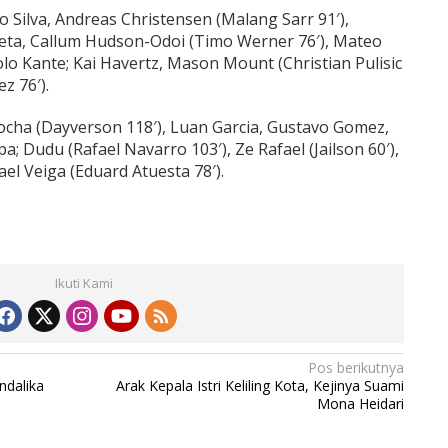
 Silva, Andreas Christensen (Malang Sarr 91′),
ueta, Callum Hudson-Odoi (Timo Werner 76′), Mateo
olo Kante; Kai Havertz, Mason Mount (Christian Pulisic
z 76′).
ocha (Dayverson 118′), Luan Garcia, Gustavo Gomez,
a; Dudu (Rafael Navarro 103′), Ze Rafael (Jailson 60′),
ael Veiga (Eduard Atuesta 78′).
Ikuti Kami
Pos berikutnya
dalika
Arak Kepala Istri Keliling Kota, Kejinya Suami
Mona Heidari