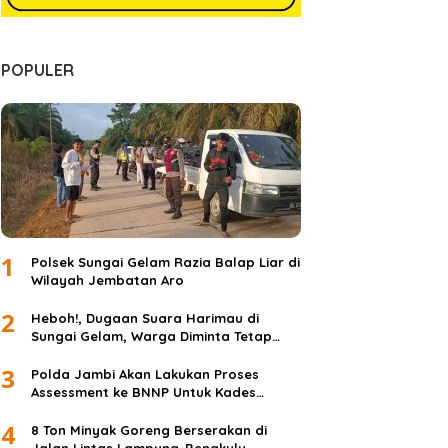
POPULER
1
Polsek Sungai Gelam Razia Balap Liar di
Wilayah Jembatan Aro
2
Heboh!, Dugaan Suara Harimau di
Sungai Gelam, Warga Diminta Tetap
Waspada dan Tidak Panik
3
Polda Jambi Akan Lakukan Proses
Assessment ke BNNP Untuk Kades
Simpang Jelita
4
8 Ton Minyak Goreng Berserakan di