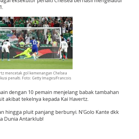
agai eksekutor penalti Chelsea berhasil mengelabui
1.
rtz mencetak gol kemenangan Chelsea
kusi penalti. Foto: Getty Images/Francois
ain dengan 10 pemain menjelang babak tambahan
sit akibat tekelnya kepada Kai Havertz.
n hingga pluit panjang berbunyi. N’Golo Kante dkk
la Dunia Antarklub!