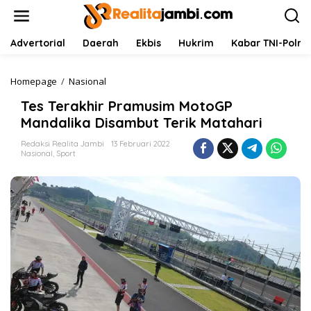
L
e
w
a
Advertorial
Daerah
Ekbis
Hukrim
Kabar TNI-Polri
t
i
k
Homepage
/
Nasional
T
e
e
Tes Terakhir Pramusim MotoGP
k
s
o
T
Mandalika Disambut Terik Matahari
n
e
t
r
Redaksi Realita Jambi
13 Februari 2022
Nasional
,
Sport
e
a
n
k
h
i
r
P
r
a
m
u
s
i
m