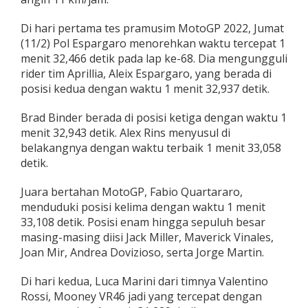
r
i
Di hari pertama tes pramusim MotoGP 2022, Jumat
k
(11/2) Pol Espargaro menorehkan waktu tercepat 1
M
menit 32,466 detik pada lap ke-68. Dia mengungguli
a
t
rider tim Aprillia, Aleix Espargaro, yang berada di
a
posisi kedua dengan waktu 1 menit 32,937 detik.
h
a
Brad Binder berada di posisi ketiga dengan waktu 1
r
menit 32,943 detik. Alex Rins menyusul di
i
belakangnya dengan waktu terbaik 1 menit 33,058
detik.
Juara bertahan MotoGP, Fabio Quartararo,
menduduki posisi kelima dengan waktu 1 menit
33,108 detik. Posisi enam hingga sepuluh besar
masing-masing diisi Jack Miller, Maverick Vinales,
Joan Mir, Andrea Dovizioso, serta Jorge Martin.
Di hari kedua, Luca Marini dari timnya Valentino
Rossi, Mooney VR46 jadi yang tercepat dengan