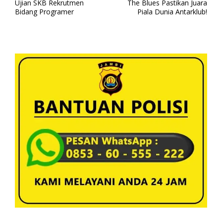
a
Ujian SKB Rekrutmen
The Blues Pastikan Juara
v
Bidang Programer
Piala Dunia Antarklub!
i
g
a
s
i
p
o
s