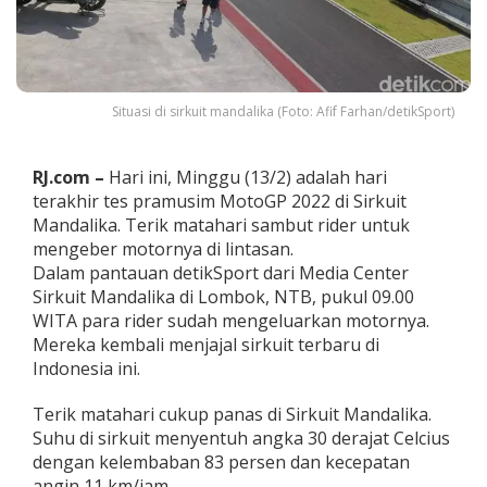
M
o
t
o
G
P
Situasi di sirkuit mandalika (Foto: Afif Farhan/detikSport)
M
a
n
RJ.com –
Hari ini, Minggu (13/2) adalah hari
d
terakhir tes pramusim MotoGP 2022 di Sirkuit
a
Mandalika. Terik matahari sambut rider untuk
l
mengeber motornya di lintasan.
i
k
Dalam pantauan detikSport dari Media Center
a
Sirkuit Mandalika di Lombok, NTB, pukul 09.00
D
WITA para rider sudah mengeluarkan motornya.
i
Mereka kembali menjajal sirkuit terbaru di
s
a
Indonesia ini.
m
b
Terik matahari cukup panas di Sirkuit Mandalika.
u
Suhu di sirkuit menyentuh angka 30 derajat Celcius
t
dengan kelembaban 83 persen dan kecepatan
T
e
angin 11 km/jam.