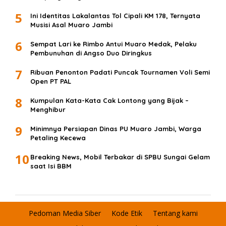
5
Ini Identitas Lakalantas Tol Cipali KM 178, Ternyata
Musisi Asal Muaro Jambi
6
Sempat Lari ke Rimbo Antui Muaro Medak, Pelaku
Pembunuhan di Angso Duo Diringkus
7
Ribuan Penonton Padati Puncak Tournamen Voli Semi
Open PT PAL
8
Kumpulan Kata-Kata Cak Lontong yang Bijak –
Menghibur
9
Minimnya Persiapan Dinas PU Muaro Jambi, Warga
Petaling Kecewa
10
Breaking News, Mobil Terbakar di SPBU Sungai Gelam
saat Isi BBM
Pedoman Media Siber
Kode Etik
Tentang kami