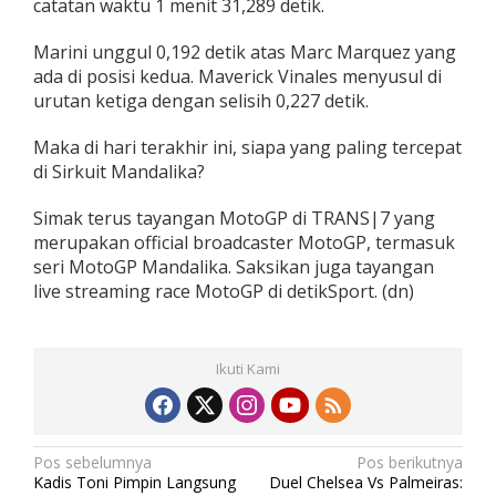
catatan waktu 1 menit 31,289 detik.
Marini unggul 0,192 detik atas Marc Marquez yang
ada di posisi kedua. Maverick Vinales menyusul di
urutan ketiga dengan selisih 0,227 detik.
Maka di hari terakhir ini, siapa yang paling tercepat
di Sirkuit Mandalika?
Simak terus tayangan MotoGP di TRANS|7 yang
merupakan official broadcaster MotoGP, termasuk
seri MotoGP Mandalika. Saksikan juga tayangan
live streaming race MotoGP di detikSport. (dn)
Ikuti Kami
N
Pos sebelumnya
Pos berikutnya
Kadis Toni Pimpin Langsung
Duel Chelsea Vs Palmeiras: