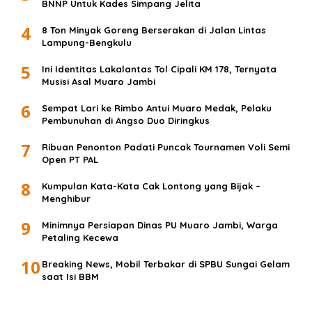
BNNP Untuk Kades Simpang Jelita
4
8 Ton Minyak Goreng Berserakan di Jalan Lintas
Lampung-Bengkulu
5
Ini Identitas Lakalantas Tol Cipali KM 178, Ternyata
Musisi Asal Muaro Jambi
6
Sempat Lari ke Rimbo Antui Muaro Medak, Pelaku
Pembunuhan di Angso Duo Diringkus
7
Ribuan Penonton Padati Puncak Tournamen Voli Semi
Open PT PAL
8
Kumpulan Kata-Kata Cak Lontong yang Bijak –
Menghibur
9
Minimnya Persiapan Dinas PU Muaro Jambi, Warga
Petaling Kecewa
10
Breaking News, Mobil Terbakar di SPBU Sungai Gelam
saat Isi BBM