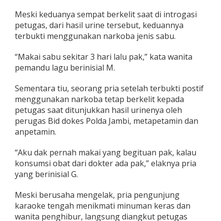
n
Meski keduanya sempat berkelit saat di introgasi
a
petugas, dari hasil urine tersebut, keduannya
N
a
terbukti menggunakan narkoba jenis sabu.
r
k
“Makai sabu sekitar 3 hari lalu pak,” kata wanita
o
pemandu lagu berinisial M.
b
a
Sementara tiu, seorang pria setelah terbukti postif
menggunakan narkoba tetap berkelit kepada
petugas saat ditunjukkan hasil urinenya oleh
perugas Bid dokes Polda Jambi, metapetamin dan
anpetamin.
“Aku dak pernah makai yang begituan pak, kalau
konsumsi obat dari dokter ada pak,” elaknya pria
yang berinisial G.
Meski berusaha mengelak, pria pengunjung
karaoke tengah menikmati minuman keras dan
wanita penghibur, langsung diangkut petugas