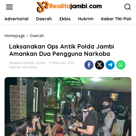
L
e
w
a
Advertorial
Daerah
Ekbis
Hukrim
Kabar TNI-Polri
t
i
k
Homepage
/
Daerah
L
e
a
Laksanakan Ops Antik Polda Jambi
k
k
o
s
Amankan Dua Pengguna Narkoba
n
a
t
n
Redaksi Realita Jambi
17 Februari 2022
Daerah
,
Peristiwa
e
a
n
k
a
n
O
p
s
A
n
t
i
k
P