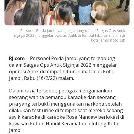
o
l
d
a
J
a
Personel Polda Jambi yang tergabung dalam Satgas Ops Antik
Siginjai 2022 menggelar operasi Antik di tempat hiburan malam di
m
Kota Jambi (foto: ist)
b
i
A
m
RJ.com
– Personel Polda Jambi yang tergabung
a
dalam Satgas Ops Antik Siginjai 2022 menggelar
n
operasi Antik di tempat hiburan malam di Kota
k
Jambi, Rabu (16/2/22) malam.
a
n
D
Dalam razia tersebut, petugas mengamankan
u
seorang wanita pemandu karaoke dan seorang
a
pria yang terbukti menggunakan narkoba setelah
P
dilakukan test urine di tempat saat mereka sedang
e
asyik karaoke di karaoke Rose Nandaw berlokasi di
n
g
kawasan Kebun Handil Kecamatan Jelutung Kota
g
Jambi.
u