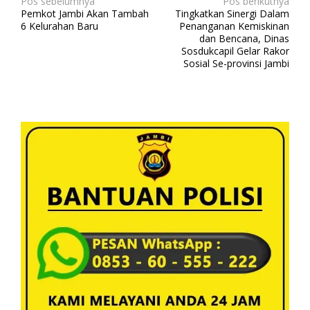
N
Pos sebelumnya
Pos berikutnya
Pemkot Jambi Akan Tambah
Tingkatkan Sinergi Dalam
a
6 Kelurahan Baru
Penanganan Kemiskinan
v
dan Bencana, Dinas
Sosdukcapil Gelar Rakor
i
Sosial Se-provinsi Jambi
g
a
s
i
p
o
s