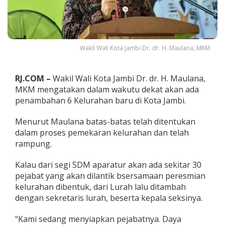
a
h
6
K
e
Wakil Wali Kota Jambi Dr. dr. H. Maulana, MKM
l
u
r
RJ.COM –
Wakil Wali Kota Jambi Dr. dr. H. Maulana,
a
h
MKM mengatakan dalam wakutu dekat akan ada
a
penambahan 6 Kelurahan baru di Kota Jambi.
n
B
Menurut Maulana batas-batas telah ditentukan
a
dalam proses pemekaran kelurahan dan telah
r
u
rampung.
Kalau dari segi SDM aparatur akan ada sekitar 30
pejabat yang akan dilantik bsersamaan peresmian
kelurahan dibentuk, dari Lurah lalu ditambah
dengan sekretaris lurah, beserta kepala seksinya.
“Kami sedang menyiapkan pejabatnya. Daya