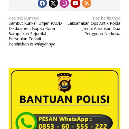
N
Pos sebelumnya
Pos berikutnya
Sambut Kunker Ditjen PAUD
Laksanakan Ops Antik Polda
a
Dikdasmen, Bupati Romi
Jambi Amankan Dua
v
Sampaikan Sejumlah
Pengguna Narkoba
Persoalan Terkait
i
Pendidikan di Wilayahnya
g
a
s
i
p
o
s