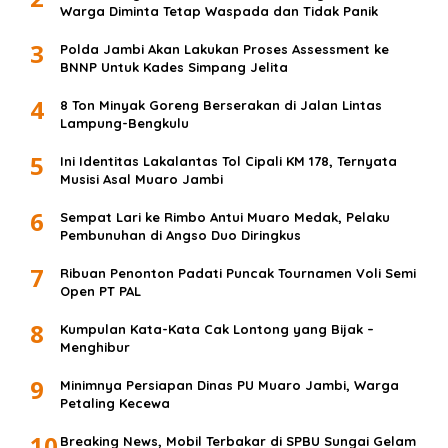
Warga Diminta Tetap Waspada dan Tidak Panik
3
Polda Jambi Akan Lakukan Proses Assessment ke
BNNP Untuk Kades Simpang Jelita
4
8 Ton Minyak Goreng Berserakan di Jalan Lintas
Lampung-Bengkulu
5
Ini Identitas Lakalantas Tol Cipali KM 178, Ternyata
Musisi Asal Muaro Jambi
6
Sempat Lari ke Rimbo Antui Muaro Medak, Pelaku
Pembunuhan di Angso Duo Diringkus
7
Ribuan Penonton Padati Puncak Tournamen Voli Semi
Open PT PAL
8
Kumpulan Kata-Kata Cak Lontong yang Bijak –
Menghibur
9
Minimnya Persiapan Dinas PU Muaro Jambi, Warga
Petaling Kecewa
10
Breaking News, Mobil Terbakar di SPBU Sungai Gelam