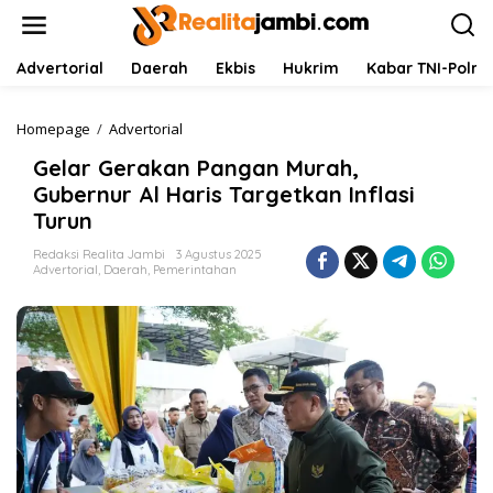
L
e
w
a
Advertorial
Daerah
Ekbis
Hukrim
Kabar TNI-Polri
t
i
k
Homepage
/
Advertorial
G
e
e
Gelar Gerakan Pangan Murah,
k
l
o
a
Gubernur Al Haris Targetkan Inflasi
n
r
Turun
t
G
e
e
Redaksi Realita Jambi
3 Agustus 2025
n
r
Advertorial
,
Daerah
,
Pemerintahan
a
k
a
n
P
a
n
g
a
n
M