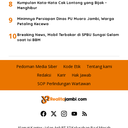
8
Kumpulan Kata-Kata Cak Lontong yang Bijak –
Menghibur
9
Minimnya Persiapan Dinas PU Muaro Jambi, Warga
Petaling Kecewa
10
Breaking News, Mobil Terbakar di SPBU Sungai Gelam
saat Isi BBM
Pedoman Media Siber
Kode Etik
Tentang kami
Redaksi
Karir
Hak Jawab
SOP Perlindungan Wartawan
Alamat Kantor : Jalan Apli RT 37 Kelurahan Paal Merah