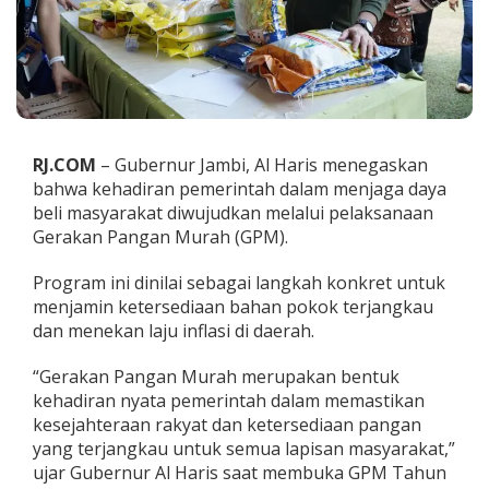
u
r
a
h
,
G
u
b
RJ.COM
– Gubernur Jambi, Al Haris menegaskan
e
bahwa kehadiran pemerintah dalam menjaga daya
r
n
beli masyarakat diwujudkan melalui pelaksanaan
u
Gerakan Pangan Murah (GPM).
r
A
Program ini dinilai sebagai langkah konkret untuk
l
menjamin ketersediaan bahan pokok terjangkau
H
a
dan menekan laju inflasi di daerah.
r
i
“Gerakan Pangan Murah merupakan bentuk
s
kehadiran nyata pemerintah dalam memastikan
T
kesejahteraan rakyat dan ketersediaan pangan
a
r
yang terjangkau untuk semua lapisan masyarakat,”
g
ujar Gubernur Al Haris saat membuka GPM Tahun
e