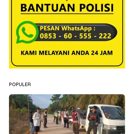
o
s
POPULER