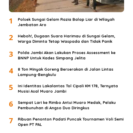
1
Polsek Sungai Gelam Razia Balap Liar di Wilayah
Jembatan Aro
2
Heboh!, Dugaan Suara Harimau di Sungai Gelam,
Warga Diminta Tetap Waspada dan Tidak Panik
3
Polda Jambi Akan Lakukan Proses Assessment ke
BNNP Untuk Kades Simpang Jelita
4
8 Ton Minyak Goreng Berserakan di Jalan Lintas
Lampung-Bengkulu
5
Ini Identitas Lakalantas Tol Cipali KM 178, Ternyata
Musisi Asal Muaro Jambi
6
Sempat Lari ke Rimbo Antui Muaro Medak, Pelaku
Pembunuhan di Angso Duo Diringkus
7
Ribuan Penonton Padati Puncak Tournamen Voli Semi
Open PT PAL