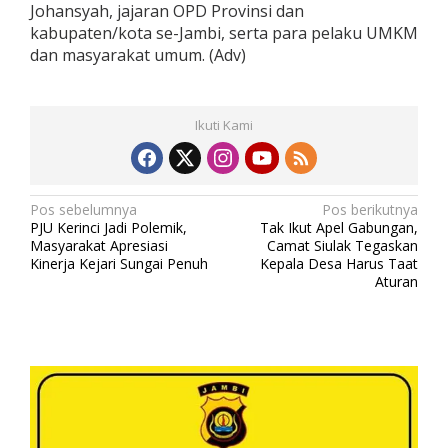
Johansyah, jajaran OPD Provinsi dan
kabupaten/kota se-Jambi, serta para pelaku UMKM
dan masyarakat umum. (Adv)
Ikuti Kami
N
Pos sebelumnya
Pos berikutnya
PJU Kerinci Jadi Polemik,
Tak Ikut Apel Gabungan,
a
Masyarakat Apresiasi
Camat Siulak Tegaskan
v
Kinerja Kejari Sungai Penuh
Kepala Desa Harus Taat
Aturan
i
g
a
s
i
p