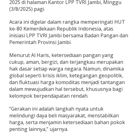
2025 di halaman Kantor LPP TVRI Jambi, Minggu
t
(3/8/2025) pagi.
k
a
n
Acara ini digelar dalam rangka memperingati HUT
I
ke-80 Kemerdekaan Republik Indonesia, atas
n
inisiasi LPP TVRI Jambi bersama Badan Pangan dan
f
Pemerintah Provinsi Jambi.
l
a
s
Menurut Al Haris, ketersediaan pangan yang
i
cukup, aman, bergizi, dan terjangkau merupakan
T
hak dasar setiap warga negara. Namun, dinamika
u
global seperti krisis iklim, ketegangan geopolitik,
r
dan fluktuasi harga komoditas menjadi tantangan
u
n
dalam mewujudkan hal tersebut, khususnya bagi
kelompok berpendapatan rendah.
“Gerakan ini adalah langkah nyata untuk
melindungi daya beli masyarakat, menstabilkan
harga, serta menjamin ketersediaan bahan pokok
penting lainnya,” ujarnya.