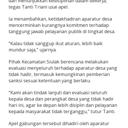
dan menunjukkan kedisiplinan dalam bekerja,”
a
tegas Tanti Triani usai apel.
D
e
Ia menambahkan, ketidakhadiran aparatur desa
s
a
mencerminkan kurangnya komitmen terhadap
H
tanggung jawab pelayanan publik di tingkat desa.
a
r
“Kalau tidak sanggup ikut aturan, lebih baik
u
mundur saja,” ujarnya.
s
T
a
Pihak Kecamatan Siulak berencana melakukan
a
evaluasi menyeluruh terhadap aparatur desa yang
t
tidak hadir, termasuk kemungkinan pemberian
A
sanksi sesuai ketentuan yang berlaku.
t
u
r
“Kami akan tindak lanjuti dan evaluasi seluruh
a
kepala desa dan perangkat desa yang tidak hadir
n
hari ini, agar ke depan lebih disiplin dan pelayanan
kepada masyarakat tidak terganggu,” tutur Tanti.
Apel gabungan tersebut dihadiri oleh aparatur