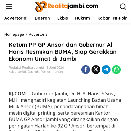
L
e
w
a
Advertorial
Daerah
Ekbis
Hukrim
Kabar TNI-Polri
t
i
k
Homepage
/
Advertorial
K
e
e
Ketum PP GP Ansor dan Gubernur Al
k
t
o
u
Haris Resmikan BUMA, Siap Gerakkan
n
m
Ekonomi Umat di Jambi
t
P
e
P
Redaksi Realita Jambi
3 Juni 2026
n
G
Advertorial
,
Daerah
,
Pemerintahan
P
A
n
s
RJ.COM
– Gubernur Jambi, Dr. H. Al Haris, S.Sos.,
o
M.H., menghadiri kegiatan Launching Badan Usaha
r
Milik Ansor (BUMA), penandatanganan hibah
d
mesin digital printing, serta peresmian Kantor
a
n
BUMA GP Ansor Jambi yang dirangkaikan dengan
G
peringatan Harlah ke-92 GP Ansor, bertempat di
u