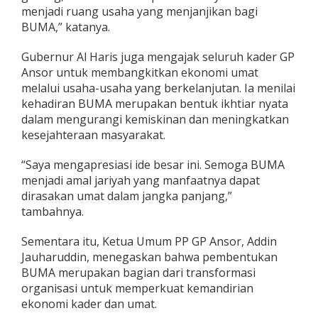
menjadi ruang usaha yang menjanjikan bagi
i
J
BUMA,” katanya.
a
m
Gubernur Al Haris juga mengajak seluruh kader GP
b
Ansor untuk membangkitkan ekonomi umat
i
melalui usaha-usaha yang berkelanjutan. Ia menilai
kehadiran BUMA merupakan bentuk ikhtiar nyata
dalam mengurangi kemiskinan dan meningkatkan
kesejahteraan masyarakat.
“Saya mengapresiasi ide besar ini. Semoga BUMA
menjadi amal jariyah yang manfaatnya dapat
dirasakan umat dalam jangka panjang,”
tambahnya.
Sementara itu, Ketua Umum PP GP Ansor, Addin
Jauharuddin, menegaskan bahwa pembentukan
BUMA merupakan bagian dari transformasi
organisasi untuk memperkuat kemandirian
ekonomi kader dan umat.