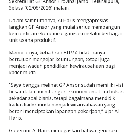
Sekretariat GP Ansor Provinsi Jambi Telanaipura,
b
Selasa (02/06/2026) malam.
e
r
n
Dalam sambutannya, Al Haris mengapresiasi
u
langkah GP Ansor yang mulai serius membangun
r
kemandirian ekonomi organisasi melalui berbagai
A
unit usaha produktif.
l
H
a
Menurutnya, kehadiran BUMA tidak hanya
r
bertujuan mengejar keuntungan, tetapi juga
i
menjadi wadah pendidikan kewirausahaan bagi
s
kader muda.
R
e
s
“Saya bangga melihat GP Ansor sudah memiliki visi
m
besar dalam membangun ekonomi umat. Ini bukan
i
sekadar soal bisnis, tetapi bagaimana mendidik
k
kader-kader muda menjadi wirausahawan yang
a
berani menciptakan lapangan pekerjaan,” ujar Al
n
B
Haris.
U
M
Gubernur Al Haris menegaskan bahwa generasi
A