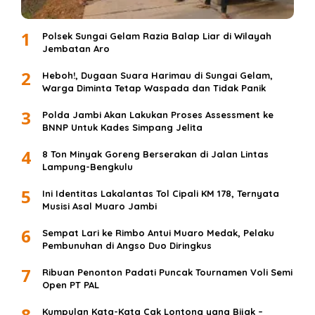
1
Polsek Sungai Gelam Razia Balap Liar di Wilayah
Jembatan Aro
2
Heboh!, Dugaan Suara Harimau di Sungai Gelam,
Warga Diminta Tetap Waspada dan Tidak Panik
3
Polda Jambi Akan Lakukan Proses Assessment ke
BNNP Untuk Kades Simpang Jelita
4
8 Ton Minyak Goreng Berserakan di Jalan Lintas
Lampung-Bengkulu
5
Ini Identitas Lakalantas Tol Cipali KM 178, Ternyata
Musisi Asal Muaro Jambi
6
Sempat Lari ke Rimbo Antui Muaro Medak, Pelaku
Pembunuhan di Angso Duo Diringkus
7
Ribuan Penonton Padati Puncak Tournamen Voli Semi
Open PT PAL
8
Kumpulan Kata-Kata Cak Lontong yang Bijak –