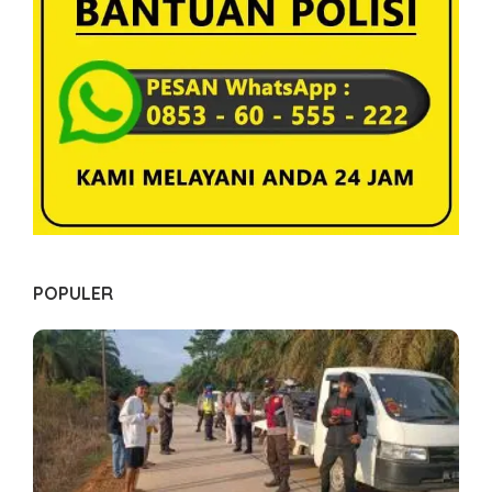
s
POPULER