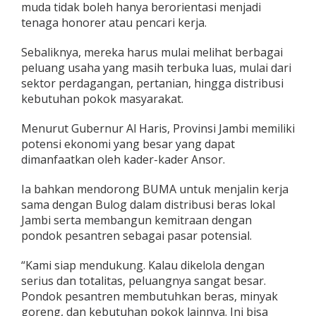
muda tidak boleh hanya berorientasi menjadi
,
tenaga honorer atau pencari kerja.
S
i
a
Sebaliknya, mereka harus mulai melihat berbagai
p
peluang usaha yang masih terbuka luas, mulai dari
G
sektor perdagangan, pertanian, hingga distribusi
e
kebutuhan pokok masyarakat.
r
a
k
Menurut Gubernur Al Haris, Provinsi Jambi memiliki
k
potensi ekonomi yang besar yang dapat
a
dimanfaatkan oleh kader-kader Ansor.
n
E
k
Ia bahkan mendorong BUMA untuk menjalin kerja
o
sama dengan Bulog dalam distribusi beras lokal
n
Jambi serta membangun kemitraan dengan
o
pondok pesantren sebagai pasar potensial.
m
i
U
“Kami siap mendukung. Kalau dikelola dengan
m
serius dan totalitas, peluangnya sangat besar.
a
Pondok pesantren membutuhkan beras, minyak
t
goreng, dan kebutuhan pokok lainnya. Ini bisa
d