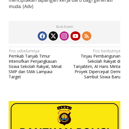
menciptakan lapangan kerja baru bagi generasi
muda. (Adv)
Ikuti Kami
N
Pos sebelumnya
Pos berikutnya
Pemkab Tanjab Timur
Tinjau Pembangunan
a
Intensifkan Penjangkauan
Sekolah Rakyat di
v
Siswa Sekolah Rakyat, Minat
Tanjabtim, Al Haris Minta
SMP dan SMA Lampaui
Proyek Dipercepat Demi
i
Target
Sambut Siswa Baru
g
a
s
i
p
o