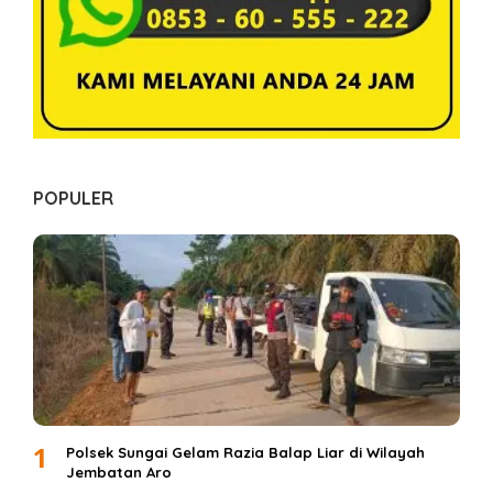
J
A
M
B
I
POPULER
1
Polsek Sungai Gelam Razia Balap Liar di Wilayah
Jembatan Aro