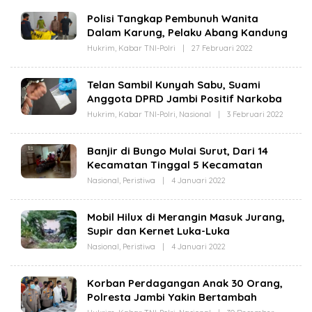
Polisi Tangkap Pembunuh Wanita
Dalam Karung, Pelaku Abang Kandung
Hukrim
,
Kabar TNI-Polri
|
27 Februari 2022
O
L
E
H
Telan Sambil Kunyah Sabu, Suami
R
Anggota DPRD Jambi Positif Narkoba
E
D
Hukrim
,
Kabar TNI-Polri
,
Nasional
|
3 Februari 2022
O
A
L
K
E
S
H
I
Banjir di Bungo Mulai Surut, Dari 14
R
R
Kecamatan Tinggal 5 Kecamatan
E
E
D
A
Nasional
,
Peristiwa
|
4 Januari 2022
O
A
L
L
K
I
E
S
T
H
I
A
Mobil Hilux di Merangin Masuk Jurang,
R
R
J
Supir dan Kernet Luka-Luka
E
E
A
D
A
M
Nasional
,
Peristiwa
|
4 Januari 2022
O
A
L
B
L
K
I
I
E
S
T
H
I
A
Korban Perdagangan Anak 30 Orang,
R
R
J
Polresta Jambi Yakin Bertambah
E
E
A
D
A
M