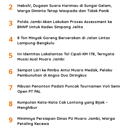
2
Heboh!, Dugaan Suara Harimau di Sungai Gelam,
Warga Diminta Tetap Waspada dan Tidak Panik
3
Polda Jambi Akan Lakukan Proses Assessment ke
BNNP Untuk Kades Simpang Jelita
4
8 Ton Minyak Goreng Berserakan di Jalan Lintas
Lampung-Bengkulu
5
Ini Identitas Lakalantas Tol Cipali KM 178, Ternyata
Musisi Asal Muaro Jambi
6
Sempat Lari ke Rimbo Antui Muaro Medak, Pelaku
Pembunuhan di Angso Duo Diringkus
7
Ribuan Penonton Padati Puncak Tournamen Voli Semi
Open PT PAL
8
Kumpulan Kata-Kata Cak Lontong yang Bijak –
Menghibur
9
Minimnya Persiapan Dinas PU Muaro Jambi, Warga
Petaling Kecewa