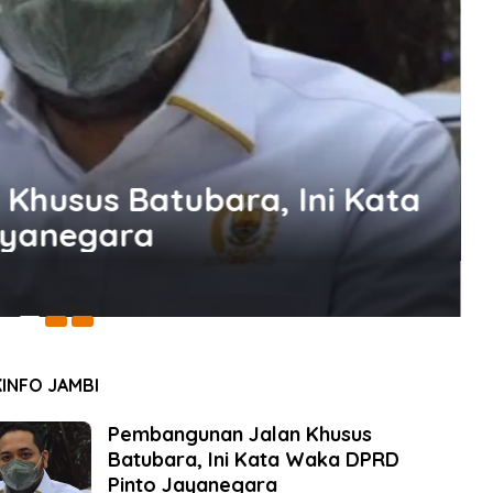
al
da Jambi Sikat Benih Lobster Be
iaran di Batanghari
2
INFO JAMBI
Pembangunan Jalan Khusus
Batubara, Ini Kata Waka DPRD
Pinto Jayanegara