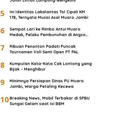
Jalan Lintas Lampung-Bengkulu
5
Ini Identitas Lakalantas Tol Cipali KM
178, Ternyata Musisi Asal Muaro Jambi
6
Sempat Lari ke Rimbo Antui Muaro
Medak, Pelaku Pembunuhan di Angso
Duo Diringkus
7
Ribuan Penonton Padati Puncak
Tournamen Voli Semi Open PT PAL
8
Kumpulan Kata-Kata Cak Lontong yang
Bijak – Menghibur
9
Minimnya Persiapan Dinas PU Muaro
Jambi, Warga Petaling Kecewa
10
Breaking News, Mobil Terbakar di SPBU
Sungai Gelam saat Isi BBM