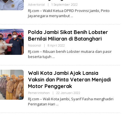
Advertorial
|
1 September 2022
O
L
RJ.com – Wakil Ketua DPRD Provinsi Jambi, Pinto
E
Jayanegara menyambut
H
R
E
D
Polda Jambi Sikat Benih Lobster
A
K
Bernilai Miliaran di Batanghari
S
I
Nasional
|
8 April 2022
O
R
L
RJ.com – Ribuan benih Lobster mutiara dan pasir
E
E
beserta tujuh
A
H
L
R
I
E
T
D
Wali Kota Jambi Ajak Lansia
A
A
J
K
Vaksin dan Pinta Veteran Menjadi
A
S
M
Motor Penggerak
I
B
R
I
Pemerintahan
|
22 Januari 2022
O
E
L
A
RJ.com – Wali Kota Jambi, Syarif Fasha menghadiri
E
L
Peringatan Hari
H
I
R
T
E
A
D
J
A
A
K
M