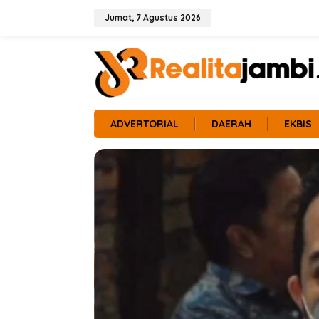
L
e
Jumat, 7 Agustus 2026
w
a
t
i
k
e
k
o
ADVERTORIAL
DAERAH
EKBIS
n
t
e
n