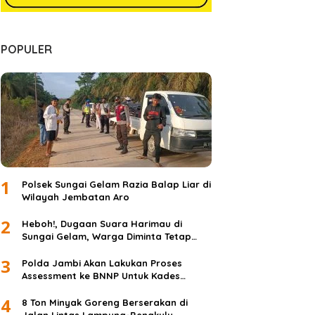
POPULER
rnilai
Pemerintahan
Wali Kota Jamb
Veteran Menja
1
Polsek Sungai Gelam Razia Balap Liar di
22 Januari 2022
Wilayah Jembatan Aro
2
Heboh!, Dugaan Suara Harimau di
Sungai Gelam, Warga Diminta Tetap
Waspada dan Tidak Panik
3
Polda Jambi Akan Lakukan Proses
Assessment ke BNNP Untuk Kades
Simpang Jelita
4
8 Ton Minyak Goreng Berserakan di