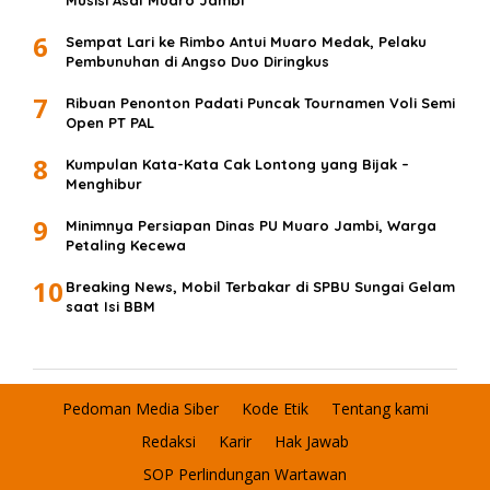
Musisi Asal Muaro Jambi
6
Sempat Lari ke Rimbo Antui Muaro Medak, Pelaku
Pembunuhan di Angso Duo Diringkus
7
Ribuan Penonton Padati Puncak Tournamen Voli Semi
Open PT PAL
8
Kumpulan Kata-Kata Cak Lontong yang Bijak –
Menghibur
9
Minimnya Persiapan Dinas PU Muaro Jambi, Warga
Petaling Kecewa
10
Breaking News, Mobil Terbakar di SPBU Sungai Gelam
saat Isi BBM
Pedoman Media Siber
Kode Etik
Tentang kami
Redaksi
Karir
Hak Jawab
SOP Perlindungan Wartawan