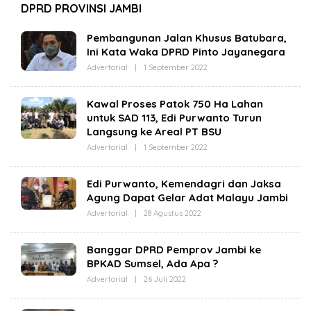
DPRD PROVINSI JAMBI
Pembangunan Jalan Khusus Batubara,
Ini Kata Waka DPRD Pinto Jayanegara
Advertorial
|
1 September 2022
O
L
E
H
Kawal Proses Patok 750 Ha Lahan
R
untuk SAD 113, Edi Purwanto Turun
E
D
Langsung ke Areal PT BSU
A
K
Advertorial
|
1 September 2022
O
S
L
I
E
R
H
Edi Purwanto, Kemendagri dan Jaksa
E
R
A
Agung Dapat Gelar Adat Malayu Jambi
E
L
D
Advertorial
|
28 Agustus 2022
O
I
A
L
T
K
E
A
S
H
J
I
Banggar DPRD Pemprov Jambi ke
R
A
R
BPKAD Sumsel, Ada Apa ?
E
M
E
D
B
A
Advertorial
|
26 Juli 2022
O
A
I
L
L
K
I
E
S
T
H
I