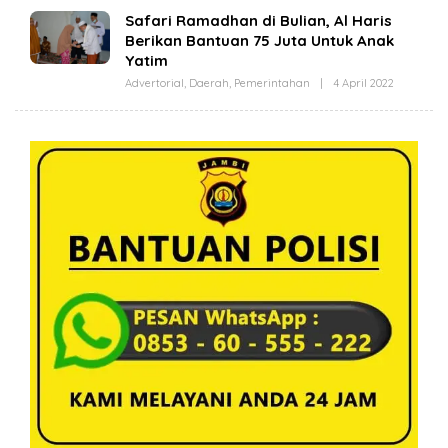
Safari Ramadhan di Bulian, Al Haris
Berikan Bantuan 75 Juta Untuk Anak
Yatim
Advertorial
,
Daerah
,
Pemerintahan
|
4 April 2022
O
L
E
H
R
E
D
A
K
S
I
R
E
A
L
I
T
A
J
A
M
B
I