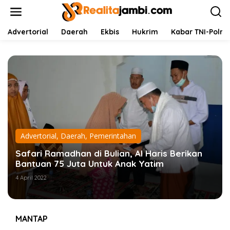
L
e
w
a
Advertorial
Daerah
Ekbis
Hukrim
Kabar TNI-Polri
t
i
k
e
k
o
n
t
e
n
Advertorial
,
Daerah
,
Pemerintahan
Safari Ramadhan di Bulian, Al Haris Berikan
Bantuan 75 Juta Untuk Anak Yatim
4 April 2022
MANTAP