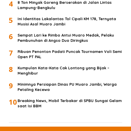
4
8 Ton Minyak Goreng Berserakan di Jalan Lintas
Lampung-Bengkulu
5
Ini Identitas Lakalantas Tol Cipali KM 178, Ternyata
Musisi Asal Muaro Jambi
6
Sempat Lari ke Rimbo Antui Muaro Medak, Pelaku
Pembunuhan di Angso Duo Diringkus
7
Ribuan Penonton Padati Puncak Tournamen Voli Semi
Open PT PAL
8
Kumpulan Kata-Kata Cak Lontong yang Bijak –
Menghibur
9
Minimnya Persiapan Dinas PU Muaro Jambi, Warga
Petaling Kecewa
10
Breaking News, Mobil Terbakar di SPBU Sungai Gelam
saat Isi BBM