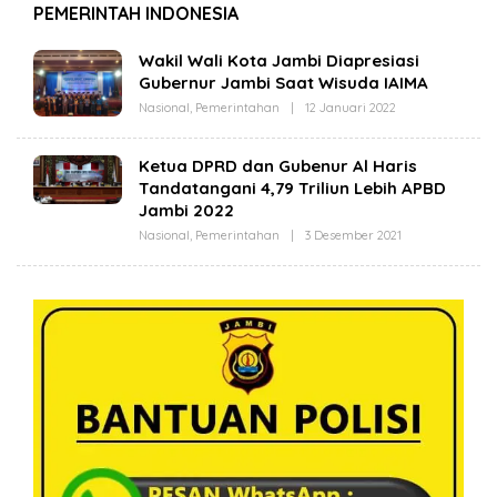
PEMERINTAH INDONESIA
Wakil Wali Kota Jambi Diapresiasi
Gubernur Jambi Saat Wisuda IAIMA
Nasional
,
Pemerintahan
|
12 Januari 2022
O
L
E
H
Ketua DPRD dan Gubenur Al Haris
R
Tandatangani 4,79 Triliun Lebih APBD
E
D
Jambi 2022
A
K
Nasional
,
Pemerintahan
|
3 Desember 2021
O
S
L
I
E
R
H
E
R
A
E
L
D
I
A
T
K
A
S
J
I
A
R
M
E
B
A
I
L
I
T