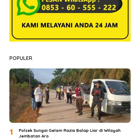
A
J
A
M
B
I
POPULER
1
Polsek Sungai Gelam Razia Balap Liar di Wilayah
Jembatan Aro