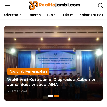
L
e
w
a
Advertorial
Daerah
Ekbis
Hukrim
Kabar TNI-Polri
t
i
k
e
k
o
n
t
e
n
Nasional
,
Pemerintahan
Wakil Wali Kota Jambi Diapresiasi Gubernur
Jambi Saat Wisuda IAIMA
12 Januari 2022