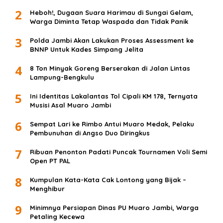
2
Heboh!, Dugaan Suara Harimau di Sungai Gelam,
Warga Diminta Tetap Waspada dan Tidak Panik
3
Polda Jambi Akan Lakukan Proses Assessment ke
BNNP Untuk Kades Simpang Jelita
4
8 Ton Minyak Goreng Berserakan di Jalan Lintas
Lampung-Bengkulu
5
Ini Identitas Lakalantas Tol Cipali KM 178, Ternyata
Musisi Asal Muaro Jambi
6
Sempat Lari ke Rimbo Antui Muaro Medak, Pelaku
Pembunuhan di Angso Duo Diringkus
7
Ribuan Penonton Padati Puncak Tournamen Voli Semi
Open PT PAL
8
Kumpulan Kata-Kata Cak Lontong yang Bijak –
Menghibur
9
Minimnya Persiapan Dinas PU Muaro Jambi, Warga
Petaling Kecewa