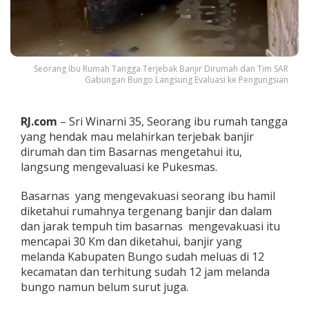
r
k
a
n
T
Seorang Ibu Rumah Tangga Terjebak Banjir Dirumah dan Tim SAR
e
Gabungan Bungo Langsung Evaluasi ke Pengungsian
r
j
e
b
RJ.com
– Sri Winarni 35, Seorang ibu rumah tangga
a
yang hendak mau melahirkan terjebak banjir
k
dirumah dan tim Basarnas mengetahui itu,
B
langsung mengevaluasi ke Pukesmas.
a
n
j
Basarnas yang mengevakuasi seorang ibu hamil
i
diketahui rumahnya tergenang banjir dan dalam
r
dan jarak tempuh tim basarnas mengevakuasi itu
,
mencapai 30 Km dan diketahui, banjir yang
B
melanda Kabupaten Bungo sudah meluas di 12
a
s
kecamatan dan terhitung sudah 12 jam melanda
a
bungo namun belum surut juga.
r
n