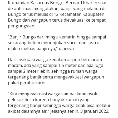
Komandan Basarnas Bungo, Bernard Kharlin saat
a
dikonfirmasi mengatakan, banjir yang melanda di
s
L
Bungo terus meluas di 12 Kecamatan Kabupaten
a
Bungo dan wargapun terus dievakuasi ke tempat
n
pengungsian.
g
s
“Banjir Bungo dari mingu kemarin hingga sampai
u
n
sekarang belum menunjukan surut dan justru
g
makin meluas banjirnya,” ujarnya.
E
v
Dari evakuasi warga kedalam airpun bermacam-
a
macam, ada yang sampai 1,5 meter dan ada juga
k
u
sampai 2 meter lebih, sehingga rumah warga
a
tergenang banjir serta mengevakuasi wargapun
s
pakai perahu karet.
i
k
“Kita mengevakuasi warga sampai kepelosok-
e
P
pelosok desa karena banyak rumah yang
u
tergenang banjir sehingga warga tidak bisa melalui
k
akibat dalamnya air,” jelasnya senin, 3 januari 2022.
e
s