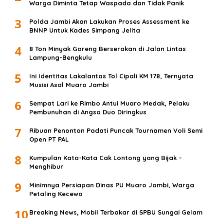
Warga Diminta Tetap Waspada dan Tidak Panik
3
Polda Jambi Akan Lakukan Proses Assessment ke
BNNP Untuk Kades Simpang Jelita
4
8 Ton Minyak Goreng Berserakan di Jalan Lintas
Lampung-Bengkulu
5
Ini Identitas Lakalantas Tol Cipali KM 178, Ternyata
Musisi Asal Muaro Jambi
6
Sempat Lari ke Rimbo Antui Muaro Medak, Pelaku
Pembunuhan di Angso Duo Diringkus
7
Ribuan Penonton Padati Puncak Tournamen Voli Semi
Open PT PAL
8
Kumpulan Kata-Kata Cak Lontong yang Bijak –
Menghibur
9
Minimnya Persiapan Dinas PU Muaro Jambi, Warga
Petaling Kecewa
10
Breaking News, Mobil Terbakar di SPBU Sungai Gelam