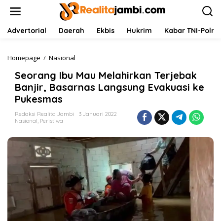
L
e
w
a
Advertorial
Daerah
Ekbis
Hukrim
Kabar TNI-Polri
t
i
k
Homepage
/
Nasional
S
e
e
Seorang Ibu Mau Melahirkan Terjebak
k
o
o
r
Banjir, Basarnas Langsung Evakuasi ke
n
a
Pukesmas
t
n
e
g
Redaksi Realita Jambi
3 Januari 2022
n
I
Nasional
,
Peristiwa
b
u
M
a
u
M
e
l
a
h
i