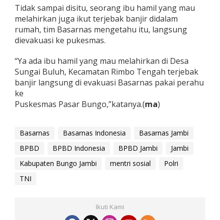
Tidak sampai disitu, seorang ibu hamil yang mau
m
a
melahirkan juga ikut terjebak banjir didalam
s
rumah, tim Basarnas mengetahu itu, langsung
dievakuasi ke pukesmas.
“Ya ada ibu hamil yang mau melahirkan di Desa
Sungai Buluh, Kecamatan Rimbo Tengah terjebak
banjir langsung di evakuasi Basarnas pakai perahu
ke
Puskesmas Pasar Bungo,”katanya.(
ma
)
Basarnas
Basarnas Indonesia
Basarnas Jambi
BPBD
BPBD Indonesia
BPBD Jambi
Jambi
Kabupaten Bungo Jambi
mentri sosial
Polri
TNI
Ikuti Kami