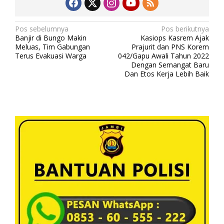
N
Pos sebelumnya
Pos berikutnya
Banjir di Bungo Makin
Kasiops Kasrem Ajak
a
Meluas, Tim Gabungan
Prajurit dan PNS Korem
v
Terus Evakuasi Warga
042/Gapu Awali Tahun 2022
Dengan Semangat Baru
i
Dan Etos Kerja Lebih Baik
g
a
s
i
p
o
s