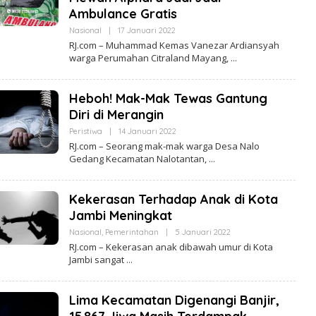
A
S
M
Ambulance Gratis
I
B
R
I
Nasional
|
17 Januari 2022
O
E
L
A
RJ.com – Muhammad Kemas Vanezar Ardiansyah
E
L
warga Perumahan Citraland Mayang,
H
I
R
T
E
A
D
J
Heboh! Mak-Mak Tewas Gantung
A
A
K
M
Diri di Merangin
S
B
I
I
Peristiwa
|
14 Januari 2022
O
R
L
RJ.com – Seorang mak-mak warga Desa Nalo
E
E
Gedang Kecamatan Nalotantan,
A
H
L
R
I
E
T
D
Kekerasan Terhadap Anak di Kota
A
A
J
K
Jambi Meningkat
A
S
M
I
Nasional
,
Pemerintahan
|
5 Januari 2022
O
B
R
L
RJ.com – Kekerasan anak dibawah umur di Kota
I
E
E
Jambi sangat
A
H
L
R
I
E
T
D
Lima Kecamatan Digenangi Banjir,
A
A
J
K