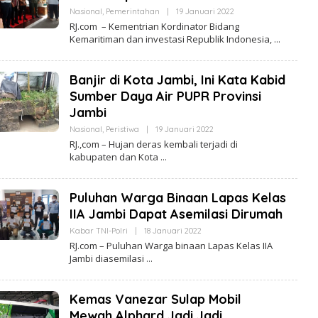
Nasional
,
Pemerintahan
|
19 Januari 2022
O
L
RJ.com – Kementrian Kordinator Bidang
E
Kemaritiman dan investasi Republik Indonesia,
H
R
E
D
Banjir di Kota Jambi, Ini Kata Kabid
A
K
Sumber Daya Air PUPR Provinsi
S
Jambi
I
R
Nasional
,
Peristiwa
|
19 Januari 2022
O
E
L
A
RJ.,com – Hujan deras kembali terjadi di
E
L
kabupaten dan Kota
H
I
R
T
E
A
D
J
Puluhan Warga Binaan Lapas Kelas
A
A
K
M
IIA Jambi Dapat Asemilasi Dirumah
S
B
I
I
Kabar TNI-Polri
|
18 Januari 2022
O
R
L
RJ.com – Puluhan Warga binaan Lapas Kelas IIA
E
E
Jambi diasemilasi
A
H
L
R
I
E
T
D
Kemas Vanezar Sulap Mobil
A
A
J
K
Mewah Alphard Jadi Jadi