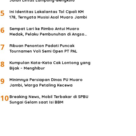
Jalan Lintas Lampung-Bengkulu
5
Ini Identitas Lakalantas Tol Cipali KM
178, Ternyata Musisi Asal Muaro Jambi
6
Sempat Lari ke Rimbo Antui Muaro
Medak, Pelaku Pembunuhan di Angso
Duo Diringkus
7
Ribuan Penonton Padati Puncak
Tournamen Voli Semi Open PT PAL
8
Kumpulan Kata-Kata Cak Lontong yang
Bijak – Menghibur
9
Minimnya Persiapan Dinas PU Muaro
Jambi, Warga Petaling Kecewa
10
Breaking News, Mobil Terbakar di SPBU
Sungai Gelam saat Isi BBM