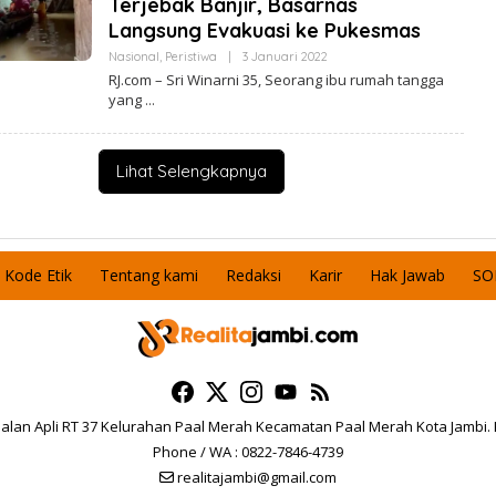
Terjebak Banjir, Basarnas
S
B
Langsung Evakuasi ke Pukesmas
I
I
R
Nasional
,
Peristiwa
|
3 Januari 2022
O
E
L
A
RJ.com – Sri Winarni 35, Seorang ibu rumah tangga
E
L
yang
H
I
R
T
E
A
D
J
A
A
Lihat Selengkapnya
K
M
S
B
I
I
R
E
A
Kode Etik
Tentang kami
Redaksi
Karir
Hak Jawab
SO
L
I
T
A
J
A
M
B
I
 Jalan Apli RT 37 Kelurahan Paal Merah Kecamatan Paal Merah Kota Jambi.
Phone / WA : 0822-7846-4739
realitajambi@gmail.com