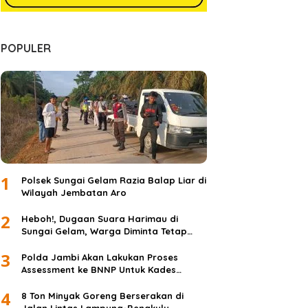
Puluhan Warga Binaan Lapas Ke
Dapat Asemilasi Dirumah
POPULER
 Januari 2022
1
Polsek Sungai Gelam Razia Balap Liar di
Wilayah Jembatan Aro
2
Heboh!, Dugaan Suara Harimau di
Sungai Gelam, Warga Diminta Tetap
Waspada dan Tidak Panik
3
Polda Jambi Akan Lakukan Proses
Assessment ke BNNP Untuk Kades
Simpang Jelita
4
8 Ton Minyak Goreng Berserakan di