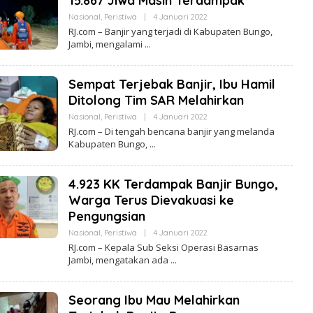
15.867 Jiwa Masih Terdampak
A
S
M
I
Nasional
,
Peristiwa
|
4 Januari 2022
O
B
R
L
RJ.com – Banjir yang terjadi di Kabupaten Bungo,
I
E
E
Jambi, mengalami
A
H
L
R
I
E
T
D
Sempat Terjebak Banjir, Ibu Hamil
A
A
J
K
Ditolong Tim SAR Melahirkan
A
S
M
I
Nasional
,
Peristiwa
|
4 Januari 2022
O
B
R
L
RJ.com – Di tengah bencana banjir yang melanda
I
E
E
Kabupaten Bungo,
A
H
L
R
I
E
T
D
4.923 KK Terdampak Banjir Bungo,
A
A
J
K
Warga Terus Dievakuasi ke
A
S
M
Pengungsian
I
B
R
I
Nasional
,
Peristiwa
|
4 Januari 2022
O
E
L
A
RJ.com – Kepala Sub Seksi Operasi Basarnas
E
L
Jambi, mengatakan ada
H
I
R
T
E
A
D
J
Seorang Ibu Mau Melahirkan
A
A
K
M