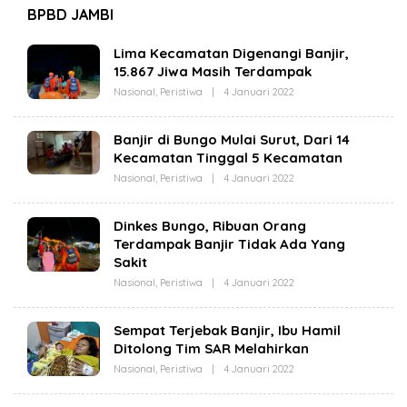
BPBD JAMBI
Lima Kecamatan Digenangi Banjir,
15.867 Jiwa Masih Terdampak
Nasional
,
Peristiwa
|
4 Januari 2022
O
L
E
H
Banjir di Bungo Mulai Surut, Dari 14
R
Kecamatan Tinggal 5 Kecamatan
E
D
Nasional
,
Peristiwa
|
4 Januari 2022
O
A
L
K
E
S
H
I
Dinkes Bungo, Ribuan Orang
R
R
Terdampak Banjir Tidak Ada Yang
E
E
D
A
Sakit
A
L
K
Nasional
,
Peristiwa
|
4 Januari 2022
I
O
S
T
L
I
A
E
R
J
H
Sempat Terjebak Banjir, Ibu Hamil
E
A
R
A
Ditolong Tim SAR Melahirkan
M
E
L
B
D
Nasional
,
Peristiwa
|
4 Januari 2022
I
O
I
A
T
L
K
A
E
S
J
H