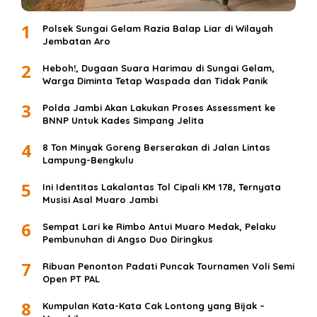
1
Polsek Sungai Gelam Razia Balap Liar di Wilayah
Jembatan Aro
2
Heboh!, Dugaan Suara Harimau di Sungai Gelam,
Warga Diminta Tetap Waspada dan Tidak Panik
3
Polda Jambi Akan Lakukan Proses Assessment ke
BNNP Untuk Kades Simpang Jelita
4
8 Ton Minyak Goreng Berserakan di Jalan Lintas
Lampung-Bengkulu
5
Ini Identitas Lakalantas Tol Cipali KM 178, Ternyata
Musisi Asal Muaro Jambi
6
Sempat Lari ke Rimbo Antui Muaro Medak, Pelaku
Pembunuhan di Angso Duo Diringkus
7
Ribuan Penonton Padati Puncak Tournamen Voli Semi
Open PT PAL
8
Kumpulan Kata-Kata Cak Lontong yang Bijak –