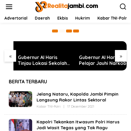
L
PUTR Provinsi Jambi Gelar Turnamen “Piala
e
Gubernur Jambi Padel Merdeka Cup” dalam
w
Rangka Memeriahkan HUT ke-81
a
Advertorial
Daerah
Ekbis
Hukrim
Kabar TNI-Polri
6 Agustus 2026
Kemerdekaan RI
t
i
k
e
k
o
n
«
»
Gubernur Al Haris
Gubernur Al Haris Ajak
t
Tinjau Lokasi Sekolah
Pelajar Jauhi Narkoba,
e
Rakyat dan
Judi Online, dan
n
Perumahan Bungo
Radikalisme saat
Green City di Muara
Sosialisasi Akbar di
BERITA TERBARU
Bungo
Bungo
R
Jelang Nataru, Kapolda Jambi Pimpin
E
Langsung Rakor Lintas Sektoral
A
Kabar TNI-Polri
|
17 Desember 2021
O
L
L
I
E
T
H
A
Kapolri Tekankan Itwasum Polri Harus
R
J
Jadi Wasit Tegas yang Tak Ragu
E