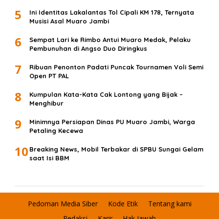
5
Ini Identitas Lakalantas Tol Cipali KM 178, Ternyata
Musisi Asal Muaro Jambi
6
Sempat Lari ke Rimbo Antui Muaro Medak, Pelaku
Pembunuhan di Angso Duo Diringkus
7
Ribuan Penonton Padati Puncak Tournamen Voli Semi
Open PT PAL
8
Kumpulan Kata-Kata Cak Lontong yang Bijak –
Menghibur
9
Minimnya Persiapan Dinas PU Muaro Jambi, Warga
Petaling Kecewa
10
Breaking News, Mobil Terbakar di SPBU Sungai Gelam
saat Isi BBM
Pedoman Media Siber
Kode Etik
Tentang kami
Redaksi
Karir
Hak Jawab