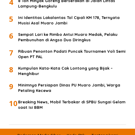
4
8 Ton Minyak Goreng Berserakan di Jalan Lintas
Lampung-Bengkulu
5
Ini Identitas Lakalantas Tol Cipali KM 178, Ternyata
Musisi Asal Muaro Jambi
6
Sempat Lari ke Rimbo Antui Muaro Medak, Pelaku
Pembunuhan di Angso Duo Diringkus
7
Ribuan Penonton Padati Puncak Tournamen Voli Semi
Open PT PAL
8
Kumpulan Kata-Kata Cak Lontong yang Bijak –
Menghibur
9
Minimnya Persiapan Dinas PU Muaro Jambi, Warga
Petaling Kecewa
10
Breaking News, Mobil Terbakar di SPBU Sungai Gelam
saat Isi BBM