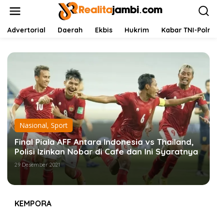
L
e
w
a
Advertorial
Daerah
Ekbis
Hukrim
Kabar TNI-Polri
t
i
k
e
k
o
n
t
e
n
Nasional
,
Sport
Final Piala AFF Antara Indonesia vs Thailand,
Polisi Izinkan Nobar di Cafe dan Ini Syaratnya
29 Desember 2021
KEMPORA