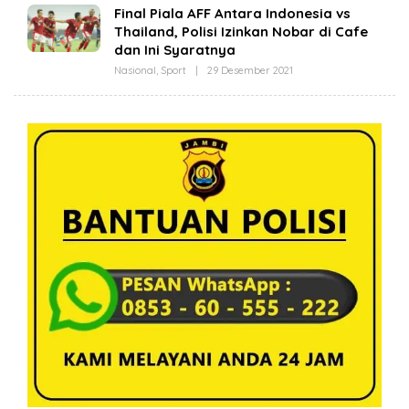
Final Piala AFF Antara Indonesia vs
Thailand, Polisi Izinkan Nobar di Cafe
dan Ini Syaratnya
Nasional
,
Sport
|
29 Desember 2021
O
L
E
H
R
E
D
A
K
S
I
R
E
A
L
I
T
A
J
A
M
B
I