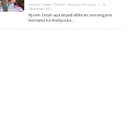
Hukrim
,
Kabar TNI-Polri
,
Nasional
,
Peristiwa
|
15
Desember 2021
O
L
RJ.com- Entah apa terjadi difikiran seorang pria
E
bernama Ira Wadiyuska
H
R
E
D
A
K
S
I
R
E
A
L
I
T
A
J
A
M
B
I