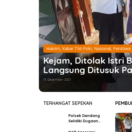
Hukrim
,
Kabar TNI-Polri
,
Nasional
,
Peristiwa
Kejam, Ditolak Istr
Langsung Ditusuk Pa
15 Desember 2021
TERHANGAT SEPEKAN
PEMBU
Polsek Dendang
Selidiki Dugaan
Percobaan
Penculikan Anak