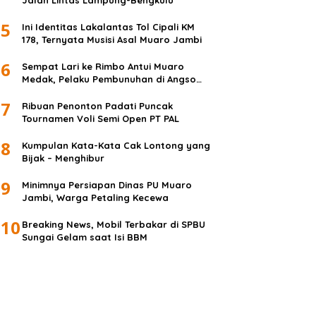
Jalan Lintas Lampung-Bengkulu
5
Ini Identitas Lakalantas Tol Cipali KM
178, Ternyata Musisi Asal Muaro Jambi
6
Sempat Lari ke Rimbo Antui Muaro
Medak, Pelaku Pembunuhan di Angso
Duo Diringkus
7
Ribuan Penonton Padati Puncak
Tournamen Voli Semi Open PT PAL
8
Kumpulan Kata-Kata Cak Lontong yang
Bijak – Menghibur
9
Minimnya Persiapan Dinas PU Muaro
Jambi, Warga Petaling Kecewa
10
Breaking News, Mobil Terbakar di SPBU
Sungai Gelam saat Isi BBM