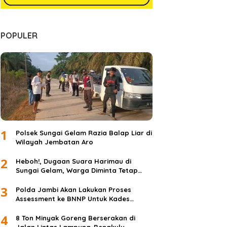
POPULER
1
Polsek Sungai Gelam Razia Balap Liar di
Wilayah Jembatan Aro
2
Heboh!, Dugaan Suara Harimau di
Sungai Gelam, Warga Diminta Tetap
Waspada dan Tidak Panik
3
Polda Jambi Akan Lakukan Proses
Assessment ke BNNP Untuk Kades
Simpang Jelita
4
8 Ton Minyak Goreng Berserakan di