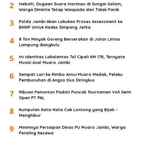
2
Heboh!, Dugaan Suara Harimau di Sungai Gelam,
Warga Diminta Tetap Waspada dan Tidak Panik
3
Polda Jambi Akan Lakukan Proses Assessment ke
BNNP Untuk Kades Simpang Jelita
4
8 Ton Minyak Goreng Berserakan di Jalan Lintas
Lampung-Bengkulu
5
Ini Identitas Lakalantas Tol Cipali KM 178, Ternyata
Musisi Asal Muaro Jambi
6
Sempat Lari ke Rimbo Antui Muaro Medak, Pelaku
Pembunuhan di Angso Duo Diringkus
7
Ribuan Penonton Padati Puncak Tournamen Voli Semi
Open PT PAL
8
Kumpulan Kata-Kata Cak Lontong yang Bijak –
Menghibur
9
Minimnya Persiapan Dinas PU Muaro Jambi, Warga
Petaling Kecewa