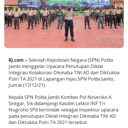
p
a
c
a
r
a
P
e
n
u
t
RJ.com –
Sekolah Kepolisian Negara (SPN) Polda
u
p
Jambi menggelar Upacara Penutupan Diklat
a
Integrasi Kolaborasi Dikmaba TNI AD dan Diktukba
n
Polri TA 2021 di Lapangan hijau SPN Polda Jambi,
D
Jum’at (17/12/21).
i
k
l
Kepala SPN Polda Jambi Kombes Pol Noveriko A.
a
Siregar, SIk didampingi Kasdim Letkol INF Tri
t
Nugroho SPd bertindak sebagai inspektur upacara
I
pada penutupan Diklat Integrasi Dikmaba TNI AD
n
t
dan Diktukba Polri TA 2021 tersebut.
e