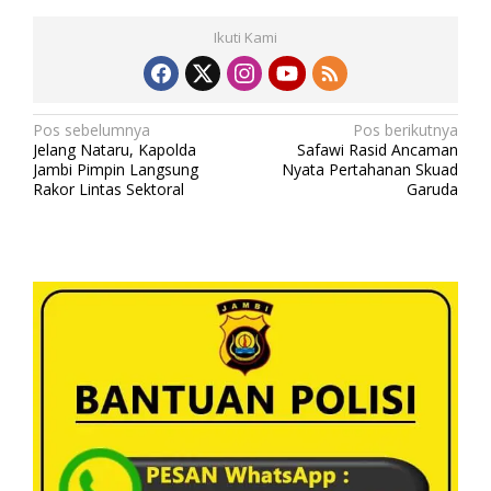
Ikuti Kami
N
Pos sebelumnya
Pos berikutnya
Jelang Nataru, Kapolda
Safawi Rasid Ancaman
a
Jambi Pimpin Langsung
Nyata Pertahanan Skuad
v
Rakor Lintas Sektoral
Garuda
i
g
a
s
i
p
o
s