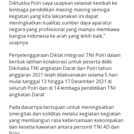
Diktukba Polri saya ucapkan selamat kembali ke
A
lembaga pendidikan masing-masing semoga
D
d
kegiatan yang kita laksanakan ini dapat
a
meningkatkan kualitas sumber daya aparatur
n
negara yang profesional yang mampu membawa
D
bangsa indonesia ke arah yang lebih baik,”
i
ucapnya.
k
t
u
Penyelenggaraan Diklat integrasi TNI Polri dalam
k
bentuk latihan kolaborasi untuk peserta didik
b
Dikmaba TNI angkatan Darat dan Polri tahun
a
anggaran 2021 telah dilaksanakan selama 5 hari
P
o
mulai tanggal 13 hingga 17 Desember 2021 di
l
seluruh Polri dan di 14 lembaga pendidikan TNI
r
angkatan Darat
i
T
Pada dasarnya bertujuan untuk meningkatkan
A
2
sinergitas dan soliditas melalui kegiatan-kegiatan
0
yang membangun rasa kebersamaan kekompakan
2
dan kesetia kawanan antara personil TNI AD dan
1
Polri.