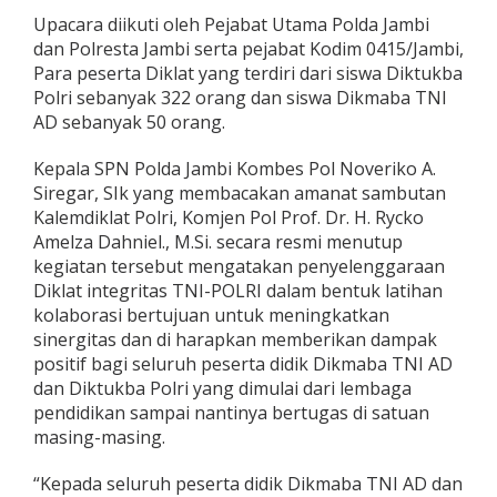
g
Upacara diikuti oleh Pejabat Utama Polda Jambi
r
dan Polresta Jambi serta pejabat Kodim 0415/Jambi,
a
Para peserta Diklat yang terdiri dari siswa Diktukba
s
i
Polri sebanyak 322 orang dan siswa Dikmaba TNI
K
AD sebanyak 50 orang.
o
l
Kepala SPN Polda Jambi Kombes Pol Noveriko A.
a
Siregar, SIk yang membacakan amanat sambutan
b
o
Kalemdiklat Polri, Komjen Pol Prof. Dr. H. Rycko
r
Amelza Dahniel., M.Si. secara resmi menutup
a
kegiatan tersebut mengatakan penyelenggaraan
s
Diklat integritas TNI-POLRI dalam bentuk latihan
i
kolaborasi bertujuan untuk meningkatkan
D
i
sinergitas dan di harapkan memberikan dampak
k
positif bagi seluruh peserta didik Dikmaba TNI AD
m
dan Diktukba Polri yang dimulai dari lembaga
a
pendidikan sampai nantinya bertugas di satuan
b
a
masing-masing.
T
N
“Kepada seluruh peserta didik Dikmaba TNI AD dan
I