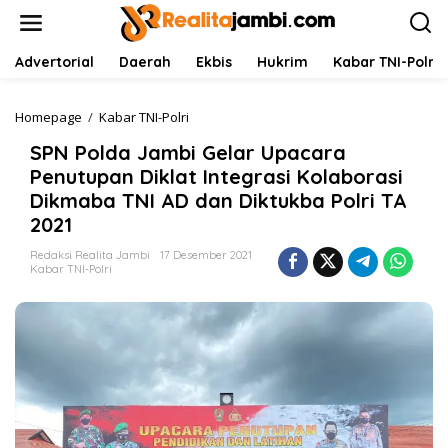
L
e
w
a
Advertorial
Daerah
Ekbis
Hukrim
Kabar TNI-Polri
t
i
k
Homepage
/
Kabar TNI-Polri
S
e
P
SPN Polda Jambi Gelar Upacara
k
N
o
P
Penutupan Diklat Integrasi Kolaborasi
n
o
Dikmaba TNI AD dan Diktukba Polri TA
t
l
2021
e
d
n
a
Redaksi Realita Jambi
17 Desember 2021
J
Kabar TNI-Polri
a
m
b
i
G
e
l
a
r
U