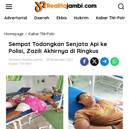
L
e
w
a
Advertorial
Daerah
Ekbis
Hukrim
Kabar TNI-Polri
t
i
k
Homepage
/
Kabar TNI-Polri
S
e
e
Sempat Todongkan Senjata Api ke
k
m
o
p
Polisi, Zazili Akhirnya di Ringkus
n
a
t
t
Redaksi Realita Jambi
28 Desember 2021
Kabar TNI-Polri
e
T
n
o
d
o
n
g
k
a
n
S
e
n
j