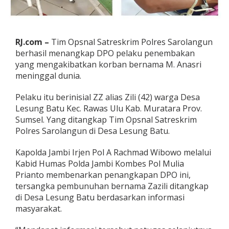
a
t
a
A
RJ.com –
Tim Opsnal Satreskrim Polres Sarolangun
p
i
berhasil menangkap DPO pelaku penembakan
k
yang mengakibatkan korban bernama M. Anasri
e
meninggal dunia.
P
o
Pelaku itu berinisial ZZ alias Zili (42) warga Desa
l
i
Lesung Batu Kec. Rawas Ulu Kab. Muratara Prov.
s
Sumsel. Yang ditangkap Tim Opsnal Satreskrim
i
Polres Sarolangun di Desa Lesung Batu.
,
Z
Kapolda Jambi Irjen Pol A Rachmad Wibowo melalui
a
z
Kabid Humas Polda Jambi Kombes Pol Mulia
i
Prianto membenarkan penangkapan DPO ini,
l
tersangka pembunuhan bernama Zazili ditangkap
i
di Desa Lesung Batu berdasarkan informasi
A
masyarakat.
k
h
i