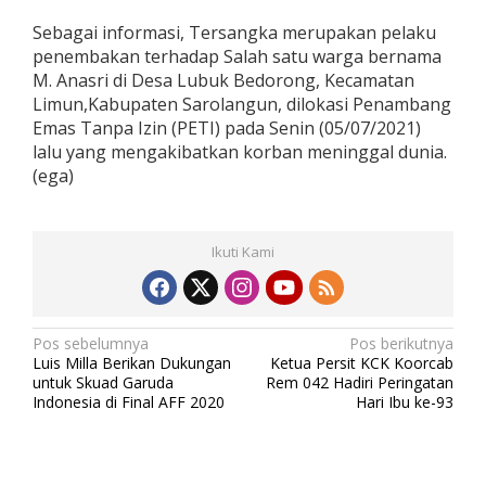
Sebagai informasi, Tersangka merupakan pelaku
penembakan terhadap Salah satu warga bernama
M. Anasri di Desa Lubuk Bedorong, Kecamatan
Limun,Kabupaten Sarolangun, dilokasi Penambang
Emas Tanpa Izin (PETI) pada Senin (05/07/2021)
lalu yang mengakibatkan korban meninggal dunia.
(ega)
Ikuti Kami
N
Pos sebelumnya
Pos berikutnya
Luis Milla Berikan Dukungan
Ketua Persit KCK Koorcab
a
untuk Skuad Garuda
Rem 042 Hadiri Peringatan
v
Indonesia di Final AFF 2020
Hari Ibu ke-93
i
g