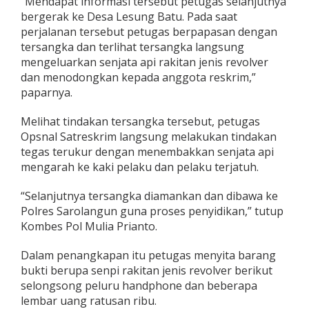
“Mendapat informasi tersebut petugas selanjutnya
r
bergerak ke Desa Lesung Batu. Pada saat
n
perjalanan tersebut petugas berpapasan dengan
y
tersangka dan terlihat tersangka langsung
a
d
mengeluarkan senjata api rakitan jenis revolver
i
dan menodongkan kepada anggota reskrim,”
R
paparnya.
i
n
Melihat tindakan tersangka tersebut, petugas
g
k
Opsnal Satreskrim langsung melakukan tindakan
u
tegas terukur dengan menembakkan senjata api
s
mengarah ke kaki pelaku dan pelaku terjatuh.
“Selanjutnya tersangka diamankan dan dibawa ke
Polres Sarolangun guna proses penyidikan,” tutup
Kombes Pol Mulia Prianto.
Dalam penangkapan itu petugas menyita barang
bukti berupa senpi rakitan jenis revolver berikut
selongsong peluru handphone dan beberapa
lembar uang ratusan ribu.