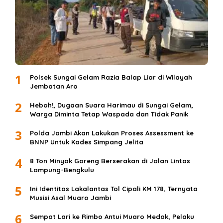
1
Polsek Sungai Gelam Razia Balap Liar di Wilayah
Jembatan Aro
2
Heboh!, Dugaan Suara Harimau di Sungai Gelam,
Warga Diminta Tetap Waspada dan Tidak Panik
3
Polda Jambi Akan Lakukan Proses Assessment ke
BNNP Untuk Kades Simpang Jelita
4
8 Ton Minyak Goreng Berserakan di Jalan Lintas
Lampung-Bengkulu
5
Ini Identitas Lakalantas Tol Cipali KM 178, Ternyata
Musisi Asal Muaro Jambi
6
Sempat Lari ke Rimbo Antui Muaro Medak, Pelaku