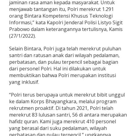
jaminan rasa aman kepada masyarakat. Untuk
i
menjawab tantangan itu, Polri merekrut 1.291
R
e
orang Bintara Kompetensi Khusus Teknologi
k
Informasi,” kata Kapolri Jenderal Polisi Listyo Sigit
r
Prabowo dalam keterangannya tertulisnya, Kamis
u
(27/1/2022).
t
1
.
Selain Bintara, Polri juga telah merekrut puluhan
2
santri dan ratusan anak dari wilayah pedalaman,
9
perbatasan, dan pulau terpencil sebagai bagian
1
dari personel Polri. Hal ini dilakukan untuk
B
membuktikan bahwa Polri merupakan institusi
i
n
yang inklusif.
t
a
“Polri terus berupaya untuk merekrut bibit unggul
r
ke dalam Korps Bhayangkara, melalui program
a
rekrutmen proaktif. Di tahun 2021, Polri telah
B
e
merekrut 83 lulusan santri, 56 di antara merupakan
r
hafidz quran. Kami juga merekrut 410 personel
b
yang berasal dari suku pedalaman, wilayah
a
perbatasan dan pulau terpencil,” ungkapnya.
s