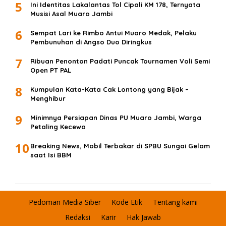
5
Ini Identitas Lakalantas Tol Cipali KM 178, Ternyata
Musisi Asal Muaro Jambi
6
Sempat Lari ke Rimbo Antui Muaro Medak, Pelaku
Pembunuhan di Angso Duo Diringkus
7
Ribuan Penonton Padati Puncak Tournamen Voli Semi
Open PT PAL
8
Kumpulan Kata-Kata Cak Lontong yang Bijak –
Menghibur
9
Minimnya Persiapan Dinas PU Muaro Jambi, Warga
Petaling Kecewa
10
Breaking News, Mobil Terbakar di SPBU Sungai Gelam
saat Isi BBM
Pedoman Media Siber
Kode Etik
Tentang kami
Redaksi
Karir
Hak Jawab