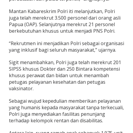
i
s
Mantan Kabareskrim Polri iti melanjutkan, Polri
T
juga telah merekrut 3.500 personel dari orang asli
I
Papua (OAP). Selanjutnya merekrut 21 personel
berkebutuhan khusus untuk menjadi PNS Polri.
“Rekrutmen ini menjadikan Polri sebagai organisasi
yang inklusif bagi seluruh masyarakat,” ujarnya.
Sigit menambahkan, Polri juga telah merekrut 201
SIPSS khusus Dokter dan 250 Bintara kompetensi
khusus perawat dan bidan untuk menambah
petugas pelayanan kesehatan dan petugas
vaksinator.
Sebagai wujud kepedulian memberikan pelayanan
yang humanis kepada masyarakat tanpa terkecuali,
Polri juga menyediakan fasilitas penunjang
terhadap kelompok rentan dan disabilitas.
Antara lain, ruang ramah anak sebanyak 1.975 unit,