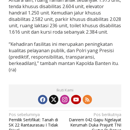
tenda khusus disabilitas 2.604 unit, elevator
handrail 1.250 unit. Kemudian jalur khusus
disabilitas 2.582 unit, parkir khusus disabilitas 2.028
unit, ruang laktasi 236 unit, toilet khusus disabilitas
1.616 unit dan kursi roda sebanyak 2.384 unit.
“Kehadiran fasilitas ini merupakan peningkatan
kualitas pelayanan publik, dan Polri yang Presisi
(prediktif, responsibilitas, transparansi,
berkeadilan),” tambah mantan Kapolda Banten itu.
(ra)
Ikuti Kami
N
Pos sebelumnya
Pos berikutnya
Pemilik Sertifikat: Tanah di
Danrem 042 Gapu Ngelayat
a
SK 22 Rantaurasau I Tidak
Kerumah Duka Prajurit TNI