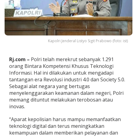
t
r
i
4
.
0
d
Kapolri Jenderal Listyo Sigit Prabowo (foto: ist)
a
n
R
e
Rj.com –
Polri telah merekrut sebanyak 1.291
v
orang Bintara Kompetensi Khusus Teknologi
o
Informasi. Hal ini dilakukan untuk mengadapi
l
tantangan era Revolusi industri 4.0 dan Society 5.0.
u
Sebagai alat negara yang bertugas
s
i
menyelenggarakan keamanan dalam negeri, Polri
5
memang dituntut melakukan terobosan atau
.
inovas.
0
,
“Aparat kepolisian harus mampu memanfaatkan
P
o
teknologi digital dan terus meningkatkan
l
kemampuan dalam memberikan pelayanan dan
r