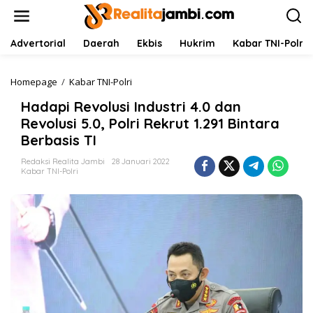
L
e
w
a
Advertorial
Daerah
Ekbis
Hukrim
Kabar TNI-Polri
t
i
k
Homepage
/
Kabar TNI-Polri
H
e
a
Hadapi Revolusi Industri 4.0 dan
k
d
o
a
Revolusi 5.0, Polri Rekrut 1.291 Bintara
n
p
Berbasis TI
t
i
e
R
Redaksi Realita Jambi
28 Januari 2022
n
e
Kabar TNI-Polri
v
o
l
u
s
i
I
n
d
u
s