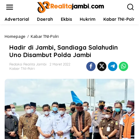
L
e
w
a
Advertorial
Daerah
Ekbis
Hukrim
Kabar TNI-Polri
t
i
k
Homepage
/
Kabar TNI-Polri
H
e
a
Hadir di Jambi, Sandiaga Salahudin
k
d
o
i
Uno Disambut Polda Jambi
n
r
t
d
Redaksi Realita Jambi
2 Maret 2022
Kabar TNI-Polri
e
i
n
J
a
m
b
i
,
S
a
n
d
i
a