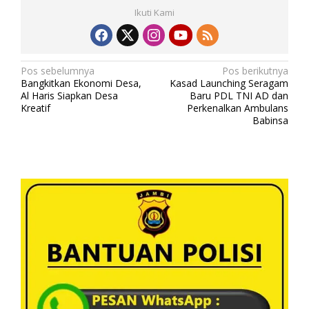
Ikuti Kami
N
Pos sebelumnya
Pos berikutnya
Bangkitkan Ekonomi Desa,
Kasad Launching Seragam
a
Al Haris Siapkan Desa
Baru PDL TNI AD dan
v
Kreatif
Perkenalkan Ambulans
Babinsa
i
g
a
s
i
p
o
s