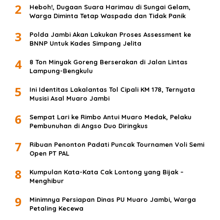
2
Heboh!, Dugaan Suara Harimau di Sungai Gelam,
Warga Diminta Tetap Waspada dan Tidak Panik
3
Polda Jambi Akan Lakukan Proses Assessment ke
BNNP Untuk Kades Simpang Jelita
4
8 Ton Minyak Goreng Berserakan di Jalan Lintas
Lampung-Bengkulu
5
Ini Identitas Lakalantas Tol Cipali KM 178, Ternyata
Musisi Asal Muaro Jambi
6
Sempat Lari ke Rimbo Antui Muaro Medak, Pelaku
Pembunuhan di Angso Duo Diringkus
7
Ribuan Penonton Padati Puncak Tournamen Voli Semi
Open PT PAL
8
Kumpulan Kata-Kata Cak Lontong yang Bijak –
Menghibur
9
Minimnya Persiapan Dinas PU Muaro Jambi, Warga
Petaling Kecewa