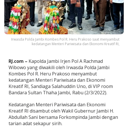
g
a
S
a
l
a
h
u
Irwasda Polda Jambi Kombes Pol R. Heru Prakoso saat menyambut
kedatangan Menteri Pariwisata dan Ekonomi Kreatif RI,
d
i
n
U
RJ.com –
Kapolda Jambi Irjen Pol A Rachmad
n
Wibowo yang diwakili oleh Irwasda Polda Jambi
o
Kombes Pol R. Heru Prakoso menyambut
D
kedatangan Menteri Pariwisata dan Ekonomi
i
s
Kreatif RI, Sandiaga Salahuddin Uno, di VIP room
a
Bandara Sultan Thaha Jambi, Rabu (2/3/2022).
m
b
Kedatangan Menteri Pariwisata dan Ekonomi
u
Kreatif RI disambut oleh Wakil Gubernur Jambi H.
t
P
Abdullah Sani bersama Forkompinda Jambi dengan
o
tarian adat sekapur sirih.
l