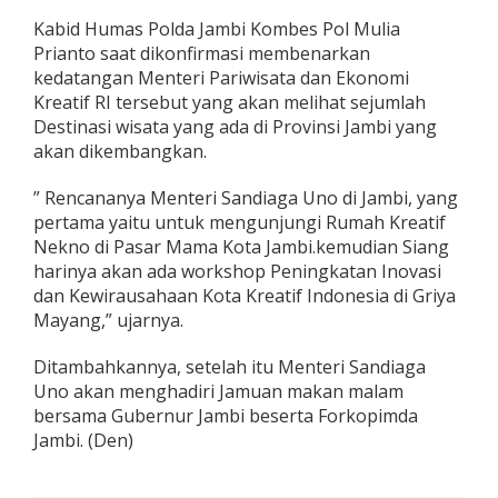
d
Kabid Humas Polda Jambi Kombes Pol Mulia
a
Prianto saat dikonfirmasi membenarkan
J
a
kedatangan Menteri Pariwisata dan Ekonomi
m
Kreatif RI tersebut yang akan melihat sejumlah
b
Destinasi wisata yang ada di Provinsi Jambi yang
i
akan dikembangkan.
” Rencananya Menteri Sandiaga Uno di Jambi, yang
pertama yaitu untuk mengunjungi Rumah Kreatif
Nekno di Pasar Mama Kota Jambi.kemudian Siang
harinya akan ada workshop Peningkatan Inovasi
dan Kewirausahaan Kota Kreatif Indonesia di Griya
Mayang,” ujarnya.
Ditambahkannya, setelah itu Menteri Sandiaga
Uno akan menghadiri Jamuan makan malam
bersama Gubernur Jambi beserta Forkopimda
Jambi. (Den)