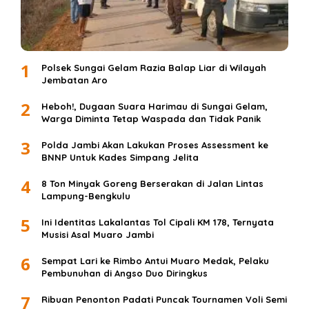
1
Polsek Sungai Gelam Razia Balap Liar di Wilayah
Jembatan Aro
2
Heboh!, Dugaan Suara Harimau di Sungai Gelam,
Warga Diminta Tetap Waspada dan Tidak Panik
3
Polda Jambi Akan Lakukan Proses Assessment ke
BNNP Untuk Kades Simpang Jelita
4
8 Ton Minyak Goreng Berserakan di Jalan Lintas
Lampung-Bengkulu
5
Ini Identitas Lakalantas Tol Cipali KM 178, Ternyata
Musisi Asal Muaro Jambi
6
Sempat Lari ke Rimbo Antui Muaro Medak, Pelaku
Pembunuhan di Angso Duo Diringkus
7
Ribuan Penonton Padati Puncak Tournamen Voli Semi